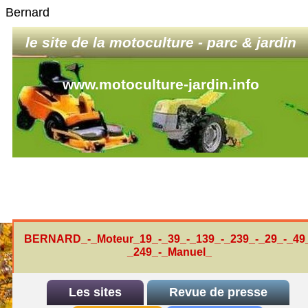
Bernard
le site de la motoculture - parc & jardin
www.motoculture-jardin.info
BERNARD_-_Moteur_19_-_39_-_139_-_239_-_29_-_49
_249_-_Manuel_
Les sites
Revue de presse