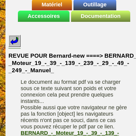
INDEX
Matériel
REDEXIM-et-Eliet
Outillage
Le site de la
Accessoires
autoportee
Documentation
Affuteuse
ELIET
motoculture
SARP
Remorque
ASPEN, l'essence
Fiches techniques
Les liens utiles
Kiotii-ZX
alkylate
Le forum de la
Kioti-UTV-2410
materiel parc et jardin
motoculture
REVUE POUR Bernard-new ====> BERNARD_
Robomow
Motobineuse ou
_Moteur_19_-_39_-_139_-_239_-_29_-_49_-
Information sur
Motoculteur
UXON scie à
l'auteur /
_249_-_Manuel_
chevalet
Technique de
contact
compostage
Le document au format pdf va se charger
Remorque
sous ce texte suivant son poids et votre
connexion cela peut prendre quelques
instants...
Possible aussi que votre navigateur ne gère
pas la fonction [object] les navigateurs
récents n'ont pas ce souci, dans ce cas
vous pouvez récuper le pdf par ce lien.
BERNARD_-_Moteur_19_-_39_-_139_-