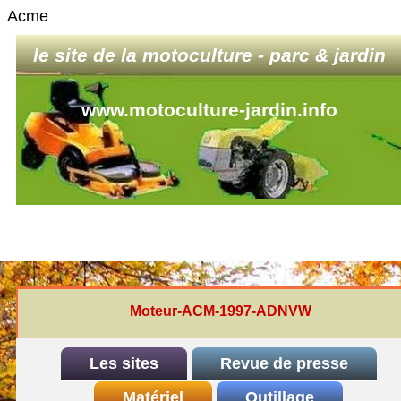
Acme
le site de la motoculture - parc & jardin
www.motoculture-jardin.info
Moteur-ACM-1997-ADNVW
Les sites
Revue de presse
INDEX
Matériel
REDEXIM-et-Eliet
Outillage