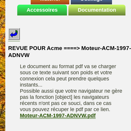
Le site de la
Accessoires
autoportee
Documentation
Affuteuse
ELIET
motoculture
SARP
Remorque
ASPEN, l'essence
Fiches techniques
Les liens utiles
Kiotii-ZX
alkylate
Le forum de la
Kioti-UTV-2410
materiel parc et jardin
motoculture
REVUE POUR Acme ====> Moteur-ACM-1997-
Robomow
Motobineuse ou
ADNVW
Information sur
Motoculteur
UXON scie à
l'auteur /
Le document au format pdf va se charger
chevalet
Technique de
contact
sous ce texte suivant son poids et votre
compostage
Remorque
connexion cela peut prendre quelques
instants...
Possible aussi que votre navigateur ne gère
pas la fonction [object] les navigateurs
récents n'ont pas ce souci, dans ce cas
vous pouvez récuper le pdf par ce lien.
Moteur-ACM-1997-ADNVW.pdf