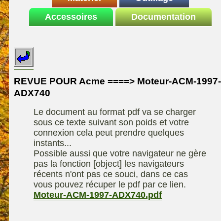
Le site de la
Accessoires
autoportee
Documentation
Affuteuse
ELIET
motoculture
SARP
Remorque
ASPEN, l'essence
Fiches techniques
Les liens utiles
Kiotii-ZX
alkylate
Le forum de la
Kioti-UTV-2410
materiel parc et jardin
motoculture
REVUE POUR Acme ====> Moteur-ACM-1997-
Robomow
Motobineuse ou
ADX740
Information sur
Motoculteur
UXON scie à
l'auteur /
Le document au format pdf va se charger
chevalet
Technique de
contact
sous ce texte suivant son poids et votre
compostage
Remorque
connexion cela peut prendre quelques
instants...
Possible aussi que votre navigateur ne gère
pas la fonction [object] les navigateurs
récents n'ont pas ce souci, dans ce cas
vous pouvez récuper le pdf par ce lien.
Moteur-ACM-1997-ADX740.pdf