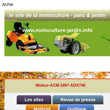
Acme
le site de la motoculture - parc & jardin
www.motoculture-jardin.info
Moteur-ACM-1997-ADX740
Les sites
Revue de presse
INDEX
Matériel
REDEXIM-et-Eliet
Outillage