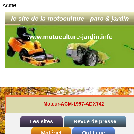
Acme
le site de la motoculture - parc & jardin
www.motoculture-jardin.info
Moteur-ACM-1997-ADX742
Les sites
Revue de presse
INDEX
Matériel
REDEXIM-et-Eliet
Outillage