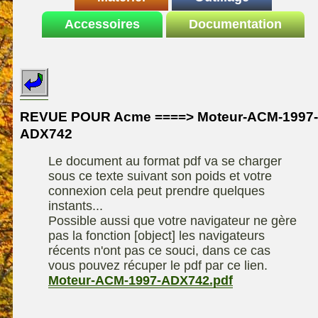
Le site de la
Accessoires
autoportee
Documentation
Affuteuse
ELIET
motoculture
SARP
Remorque
ASPEN, l'essence
Fiches techniques
Les liens utiles
Kiotii-ZX
alkylate
Le forum de la
Kioti-UTV-2410
materiel parc et jardin
motoculture
REVUE POUR Acme ====> Moteur-ACM-1997-
Robomow
Motobineuse ou
ADX742
Information sur
Motoculteur
UXON scie à
l'auteur /
Le document au format pdf va se charger
chevalet
Technique de
contact
sous ce texte suivant son poids et votre
compostage
Remorque
connexion cela peut prendre quelques
instants...
Possible aussi que votre navigateur ne gère
pas la fonction [object] les navigateurs
récents n'ont pas ce souci, dans ce cas
vous pouvez récuper le pdf par ce lien.
Moteur-ACM-1997-ADX742.pdf