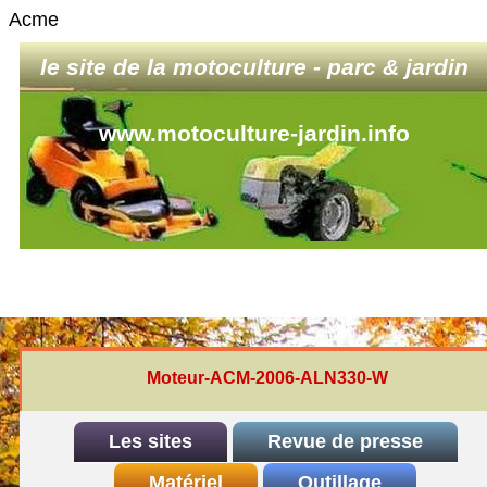
Acme
le site de la motoculture - parc & jardin
www.motoculture-jardin.info
Moteur-ACM-2006-ALN330-W
Les sites
Revue de presse
INDEX
Matériel
REDEXIM-et-Eliet
Outillage