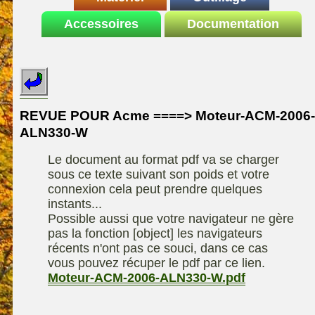
Le site de la
Accessoires
autoportee
Documentation
Affuteuse
ELIET
motoculture
SARP
Remorque
ASPEN, l'essence
Fiches techniques
Les liens utiles
Kiotii-ZX
alkylate
Le forum de la
Kioti-UTV-2410
materiel parc et jardin
motoculture
REVUE POUR Acme ====> Moteur-ACM-2006-
Robomow
Motobineuse ou
ALN330-W
Information sur
Motoculteur
UXON scie à
l'auteur /
Le document au format pdf va se charger
chevalet
Technique de
contact
sous ce texte suivant son poids et votre
compostage
Remorque
connexion cela peut prendre quelques
instants...
Possible aussi que votre navigateur ne gère
pas la fonction [object] les navigateurs
récents n'ont pas ce souci, dans ce cas
vous pouvez récuper le pdf par ce lien.
Moteur-ACM-2006-ALN330-W.pdf