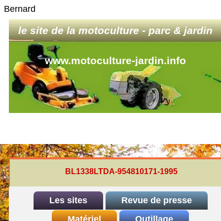
Bernard
le site de la motoculture - parc & jardin
www.motoculture-jardin.info
BL1338LTDA-954810171-1995
Les sites
Revue de presse
INDEX
Matériel
REDEXIM-et-Eliet
Outillage