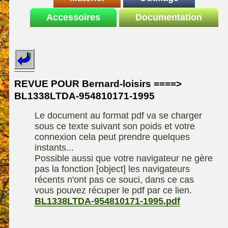
Le site de la
Accessoires
autoportee
Documentation
Affuteuse
ELIET
motoculture
SARP
Remorque
ASPEN, l'essence
Fiches techniques
Les liens utiles
Kiotii-ZX
alkylate
Le forum de la
Kioti-UTV-2410
materiel parc et jardin
motoculture
REVUE POUR Bernard-loisirs ====>
Robomow
Motobineuse ou
BL1338LTDA-954810171-1995
Information sur
Motoculteur
UXON scie à
l'auteur /
Le document au format pdf va se charger
chevalet
Technique de
contact
sous ce texte suivant son poids et votre
compostage
Remorque
connexion cela peut prendre quelques
instants...
Possible aussi que votre navigateur ne gère
pas la fonction [object] les navigateurs
récents n'ont pas ce souci, dans ce cas
vous pouvez récuper le pdf par ce lien.
BL1338LTDA-954810171-1995.pdf