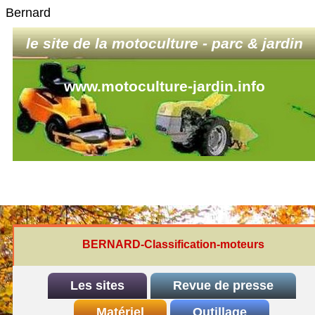
Bernard
le site de la motoculture - parc & jardin
www.motoculture-jardin.info
BERNARD-Classification-moteurs
Les sites
Revue de presse
INDEX
Matériel
REDEXIM-et-Eliet
Outillage