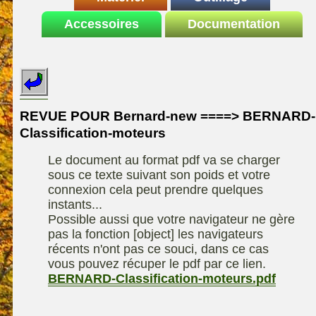
Le site de la
Accessoires
autoportee
Documentation
Affuteuse
ELIET
motoculture
SARP
Remorque
ASPEN, l'essence
Fiches techniques
Les liens utiles
Kiotii-ZX
alkylate
Le forum de la
Kioti-UTV-2410
materiel parc et jardin
motoculture
REVUE POUR Bernard-new ====> BERNARD-
Robomow
Motobineuse ou
Classification-moteurs
Information sur
Motoculteur
UXON scie à
l'auteur /
Le document au format pdf va se charger
chevalet
Technique de
contact
sous ce texte suivant son poids et votre
compostage
Remorque
connexion cela peut prendre quelques
instants...
Possible aussi que votre navigateur ne gère
pas la fonction [object] les navigateurs
récents n'ont pas ce souci, dans ce cas
vous pouvez récuper le pdf par ce lien.
BERNARD-Classification-moteurs.pdf