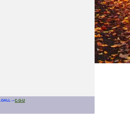
E.GALL ---
C-G-U