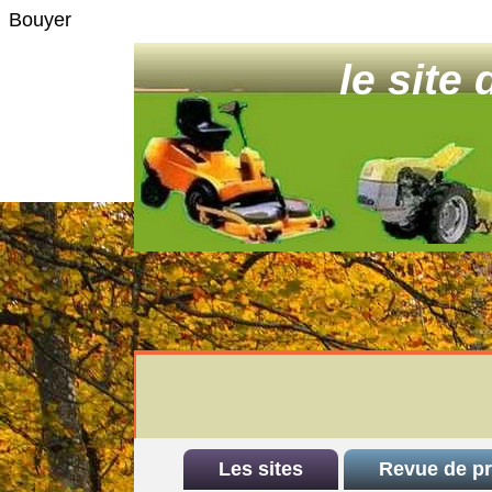
Bouyer
le site
Les sites
Revue de p