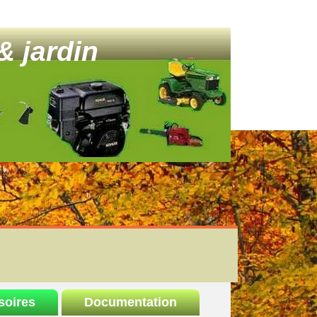
& jardin
soires
Documentation