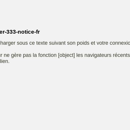
Eliet
autoportee
Affuteuse
Remo
SARP
Kiotii-ZX
sence
-333-notice-fr
e
Kioti-UTV-2410
harger sous ce texte suivant son poids et votre connexi
t jardin
Robomow
e ou
UXON scie à
r ne gère pas la fonction [object] les navigateurs récent
eur
chevalet
lien.
Remorque
 de
ge