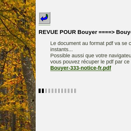
INDEX
REDEXIM-et-
Le site de la
ELIET
motoculture
ASPEN, l'es
REVUE POUR Bouyer ====> Bouyer
Les liens utiles
alkylat
Le document au format pdf va se c
Le forum de la
materiel parc e
instants...
motoculture
Motobineus
Possible aussi que votre navigateu
Information sur
Motocult
vous pouvez récuper le pdf par ce 
l'auteur /
Bouyer-333-notice-fr.pdf
Technique
contact
composta