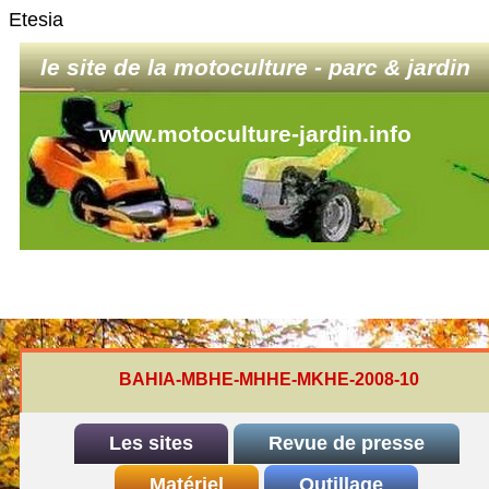
Etesia
le site de la motoculture - parc & jardin
www.motoculture-jardin.info
BAHIA-MBHE-MHHE-MKHE-2008-10
Les sites
Revue de presse
INDEX
Matériel
REDEXIM-et-Eliet
Outillage