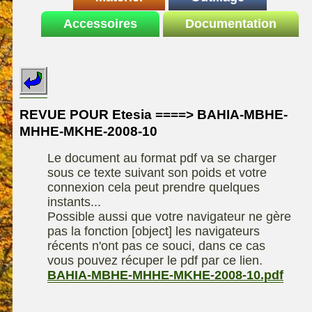
Le site de la
Accessoires
autoportee
Documentation
Affuteuse
ELIET
motoculture
SARP
Remorque
ASPEN, l'essence
Fiches techniques
Les liens utiles
Kiotii-ZX
alkylate
Le forum de la
Kioti-UTV-2410
materiel parc et jardin
motoculture
REVUE POUR Etesia ====> BAHIA-MBHE-
Robomow
Motobineuse ou
MHHE-MKHE-2008-10
Information sur
Motoculteur
UXON scie à
l'auteur /
Le document au format pdf va se charger
chevalet
Technique de
contact
sous ce texte suivant son poids et votre
compostage
Remorque
connexion cela peut prendre quelques
instants...
Possible aussi que votre navigateur ne gère
pas la fonction [object] les navigateurs
récents n'ont pas ce souci, dans ce cas
vous pouvez récuper le pdf par ce lien.
BAHIA-MBHE-MHHE-MKHE-2008-10.pdf