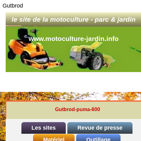
Gutbrod
le site de la motoculture - parc & jardin
www.motoculture-jardin.info
Gutbrod-puma-600
Les sites
Revue de presse
INDEX
Matériel
REDEXIM-et-Eliet
Outillage