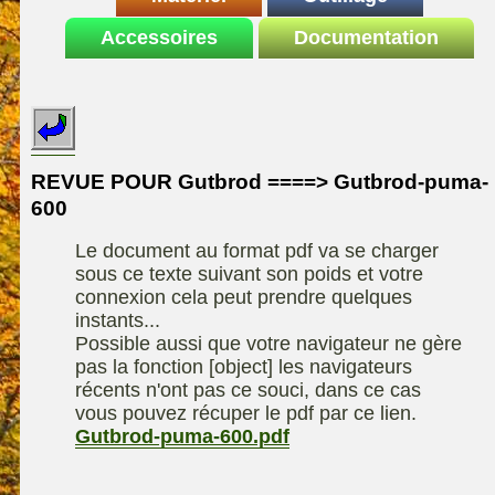
Le site de la
Accessoires
autoportee
Documentation
Affuteuse
ELIET
motoculture
SARP
Remorque
ASPEN, l'essence
Fiches techniques
Les liens utiles
Kiotii-ZX
alkylate
Le forum de la
Kioti-UTV-2410
materiel parc et jardin
motoculture
REVUE POUR Gutbrod ====> Gutbrod-puma-
Robomow
Motobineuse ou
600
Information sur
Motoculteur
UXON scie à
l'auteur /
Le document au format pdf va se charger
chevalet
Technique de
contact
sous ce texte suivant son poids et votre
compostage
Remorque
connexion cela peut prendre quelques
instants...
Possible aussi que votre navigateur ne gère
pas la fonction [object] les navigateurs
récents n'ont pas ce souci, dans ce cas
vous pouvez récuper le pdf par ce lien.
Gutbrod-puma-600.pdf