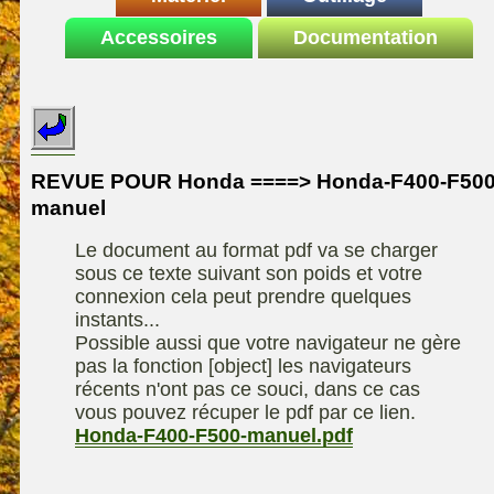
Le site de la
Accessoires
autoportee
Documentation
Affuteuse
ELIET
motoculture
SARP
Remorque
ASPEN, l'essence
Fiches techniques
Les liens utiles
Kiotii-ZX
alkylate
Le forum de la
Kioti-UTV-2410
materiel parc et jardin
motoculture
REVUE POUR Honda ====> Honda-F400-F500
Robomow
Motobineuse ou
manuel
Information sur
Motoculteur
UXON scie à
l'auteur /
Le document au format pdf va se charger
chevalet
Technique de
contact
sous ce texte suivant son poids et votre
compostage
Remorque
connexion cela peut prendre quelques
instants...
Possible aussi que votre navigateur ne gère
pas la fonction [object] les navigateurs
récents n'ont pas ce souci, dans ce cas
vous pouvez récuper le pdf par ce lien.
Honda-F400-F500-manuel.pdf