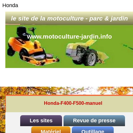
Honda
le site de la motoculture - parc & jardin
www.motoculture-jardin.info
Honda-F400-F500-manuel
Les sites
Revue de presse
INDEX
Matériel
REDEXIM-et-Eliet
Outillage