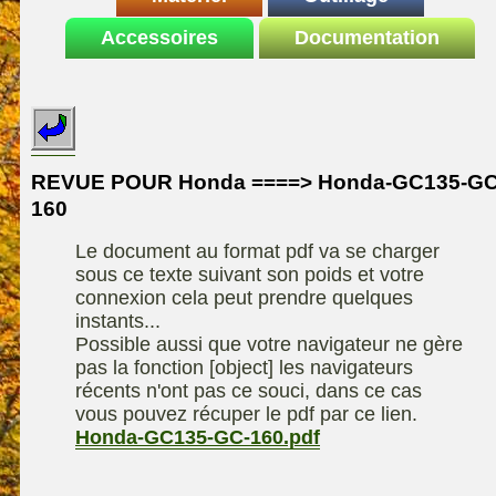
Le site de la
Accessoires
autoportee
Documentation
Affuteuse
ELIET
motoculture
SARP
Remorque
ASPEN, l'essence
Fiches techniques
Les liens utiles
Kiotii-ZX
alkylate
Le forum de la
Kioti-UTV-2410
materiel parc et jardin
motoculture
REVUE POUR Honda ====> Honda-GC135-GC
Robomow
Motobineuse ou
160
Information sur
Motoculteur
UXON scie à
l'auteur /
Le document au format pdf va se charger
chevalet
Technique de
contact
sous ce texte suivant son poids et votre
compostage
Remorque
connexion cela peut prendre quelques
instants...
Possible aussi que votre navigateur ne gère
pas la fonction [object] les navigateurs
récents n'ont pas ce souci, dans ce cas
vous pouvez récuper le pdf par ce lien.
Honda-GC135-GC-160.pdf