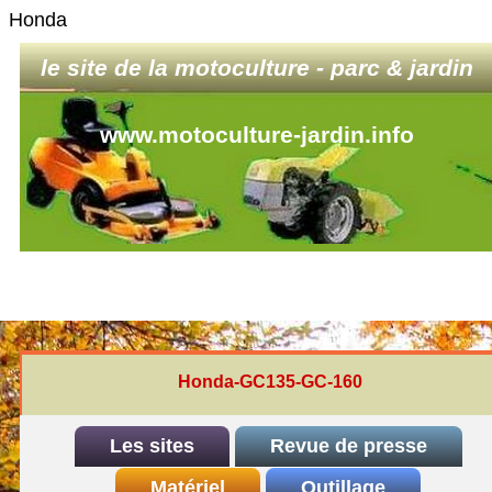
Honda
le site de la motoculture - parc & jardin
www.motoculture-jardin.info
Honda-GC135-GC-160
Les sites
Revue de presse
INDEX
Matériel
REDEXIM-et-Eliet
Outillage