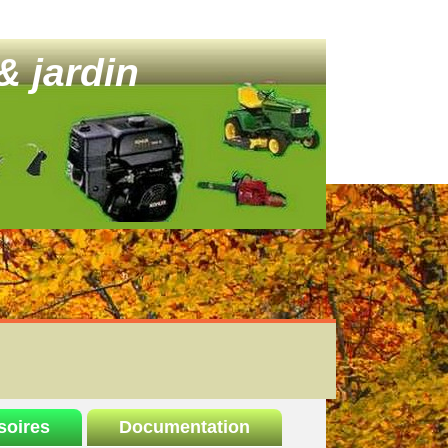
& jardin
soires
Documentation