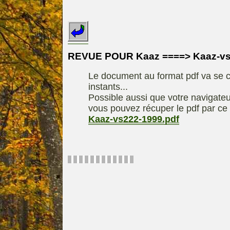
INDEX
REDEXIM-et-
Le site de la
ELIET
motoculture
ASPEN, l'es
REVUE POUR Kaaz ====> Kaaz-vs
Les liens utiles
alkylat
Le document au format pdf va se c
Le forum de la
materiel parc e
instants...
motoculture
Motobineus
Possible aussi que votre navigateu
Information sur
Motocult
vous pouvez récuper le pdf par ce 
l'auteur /
Kaaz-vs222-1999.pdf
Technique
contact
composta