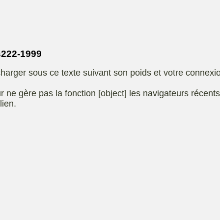
Eliet
autoportee
Affuteuse
Remo
SARP
Kiotii-ZX
sence
222-1999
e
Kioti-UTV-2410
harger sous ce texte suivant son poids et votre connexi
t jardin
Robomow
e ou
UXON scie à
r ne gère pas la fonction [object] les navigateurs récent
eur
chevalet
lien.
Remorque
 de
ge