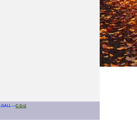
E.GALL ---
C-G-U