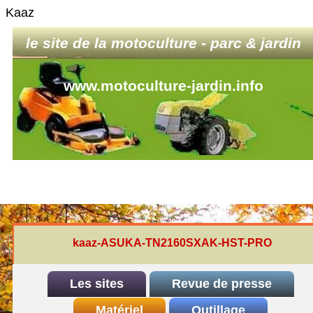
Kaaz
le site de la motoculture - parc & jardin
www.motoculture-jardin.info
kaaz-ASUKA-TN2160SXAK-HST-PRO
Les sites
Revue de presse
INDEX
Matériel
REDEXIM-et-Eliet
Outillage