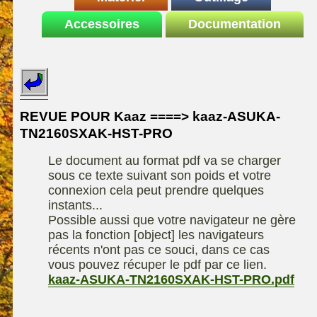
Le site de la
Accessoires
autoportee
Documentation
Affuteuse
ELIET
motoculture
SARP
Remorque
ASPEN, l'essence
Fiches techniques
Les liens utiles
Kiotii-ZX
alkylate
Le forum de la
Kioti-UTV-2410
materiel parc et jardin
motoculture
REVUE POUR Kaaz ====> kaaz-ASUKA-
Robomow
Motobineuse ou
TN2160SXAK-HST-PRO
Information sur
Motoculteur
UXON scie à
l'auteur /
Le document au format pdf va se charger
chevalet
Technique de
contact
sous ce texte suivant son poids et votre
compostage
Remorque
connexion cela peut prendre quelques
instants...
Possible aussi que votre navigateur ne gère
pas la fonction [object] les navigateurs
récents n'ont pas ce souci, dans ce cas
vous pouvez récuper le pdf par ce lien.
kaaz-ASUKA-TN2160SXAK-HST-PRO.pdf