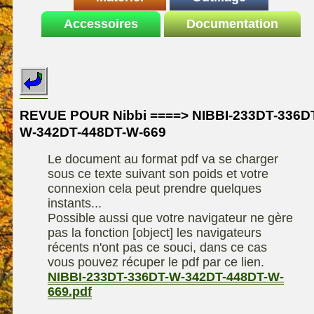
Le site de la
Accessoires
autoportee
Documentation
Affuteuse
ELIET
motoculture
SARP
Remorque
ASPEN, l'essence
Fiches techniques
Les liens utiles
Kiotii-ZX
alkylate
Le forum de la
Kioti-UTV-2410
materiel parc et jardin
motoculture
REVUE POUR Nibbi ====> NIBBI-233DT-336D
Robomow
Motobineuse ou
W-342DT-448DT-W-669
Information sur
Motoculteur
UXON scie à
l'auteur /
Le document au format pdf va se charger
chevalet
Technique de
contact
sous ce texte suivant son poids et votre
compostage
Remorque
connexion cela peut prendre quelques
instants...
Possible aussi que votre navigateur ne gère
pas la fonction [object] les navigateurs
récents n'ont pas ce souci, dans ce cas
vous pouvez récuper le pdf par ce lien.
NIBBI-233DT-336DT-W-342DT-448DT-W-
669.pdf