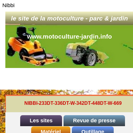
Nibbi
le site de la motoculture - parc & jardin
www.motoculture-jardin.info
NIBBI-233DT-336DT-W-342DT-448DT-W-669
Les sites
Revue de presse
INDEX
Matériel
REDEXIM-et-Eliet
Outillage