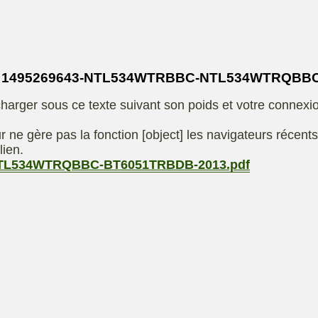
Eliet
autoportee
Affuteuse
Remo
SARP
Kiotii-ZX
sence
=> 1495269643-NTL534WTRBBC-NTL534WTRQBB
e
Kioti-UTV-2410
harger sous ce texte suivant son poids et votre connexi
t jardin
Robomow
e ou
UXON scie à
r ne gère pas la fonction [object] les navigateurs récent
eur
chevalet
lien.
TL534WTRQBBC-BT6051TRBDB-2013.pdf
Remorque
 de
ge