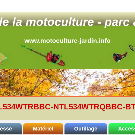
 de la motoculture - parc 
www.motoculture-jardin.info
TL534WTRBBC-NTL534WTRQBBC-BT
resse
Matériel
Outillage
Acces