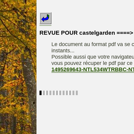
INDEX
REDEXIM-et-
Le site de la
ELIET
motoculture
ASPEN, l'es
REVUE POUR castelgarden ===
Les liens utiles
alkylat
Le document au format pdf va se c
Le forum de la
materiel parc e
instants...
motoculture
Motobineus
Possible aussi que votre navigateu
Information sur
Motocult
vous pouvez récuper le pdf par ce 
l'auteur /
1495269643-NTL534WTRBBC-N
Technique
contact
composta