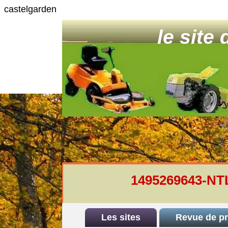
castelgarden
le site
1495269643-N
Les sites
Revue de p