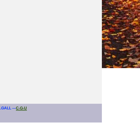
E.GALL ---
C-G-U