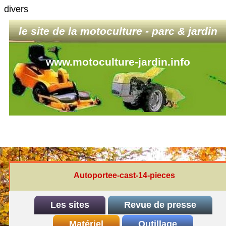
divers
le site de la motoculture - parc & jardin
www.motoculture-jardin.info
Autoportee-cast-14-pieces
Les sites
Revue de presse
INDEX
Matériel
REDEXIM-et-Eliet
Outillage