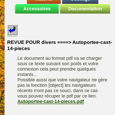
Le site de la
Accessoires
autoportee
Documentation
Affuteuse
ELIET
motoculture
SARP
Remorque
ASPEN, l'essence
Fiches techniques
Les liens utiles
Kiotii-ZX
alkylate
Le forum de la
Kioti-UTV-2410
materiel parc et jardin
motoculture
REVUE POUR divers ====> Autoportee-cast-
Robomow
Motobineuse ou
14-pieces
Information sur
Motoculteur
UXON scie à
l'auteur /
Le document au format pdf va se charger
chevalet
Technique de
contact
sous ce texte suivant son poids et votre
compostage
Remorque
connexion cela peut prendre quelques
instants...
Possible aussi que votre navigateur ne gère
pas la fonction [object] les navigateurs
récents n'ont pas ce souci, dans ce cas
vous pouvez récuper le pdf par ce lien.
Autoportee-cast-14-pieces.pdf