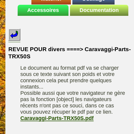
Le site de la
Accessoires
autoportee
Documentation
Affuteuse
ELIET
motoculture
SARP
Remorque
ASPEN, l'essence
Fiches techniques
Les liens utiles
Kiotii-ZX
alkylate
Le forum de la
Kioti-UTV-2410
materiel parc et jardin
motoculture
REVUE POUR divers ====> Caravaggi-Parts-
Robomow
Motobineuse ou
TRX50S
Information sur
Motoculteur
UXON scie à
l'auteur /
Le document au format pdf va se charger
chevalet
Technique de
contact
sous ce texte suivant son poids et votre
compostage
Remorque
connexion cela peut prendre quelques
instants...
Possible aussi que votre navigateur ne gère
pas la fonction [object] les navigateurs
récents n'ont pas ce souci, dans ce cas
vous pouvez récuper le pdf par ce lien.
Caravaggi-Parts-TRX50S.pdf