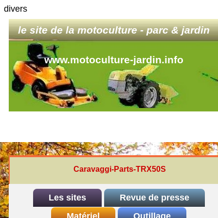
divers
le site de la motoculture - parc & jardin
www.motoculture-jardin.info
Caravaggi-Parts-TRX50S
Les sites
Revue de presse
INDEX
Matériel
REDEXIM-et-Eliet
Outillage