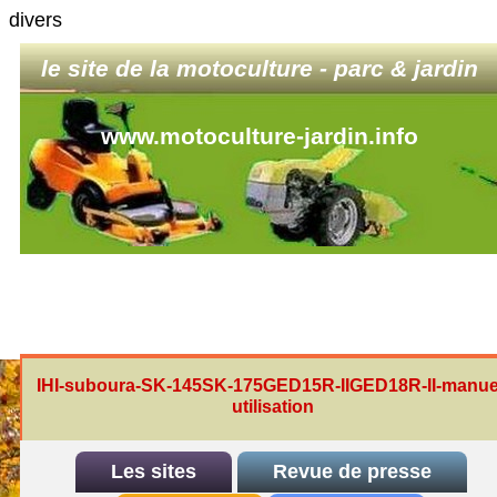
divers
le site de la motoculture - parc & jardin
www.motoculture-jardin.info
IHI-suboura-SK-145SK-175GED15R-IIGED18R-II-manue
utilisation
Les sites
Revue de presse