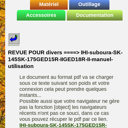
INDEX
Matériel
REDEXIM-et-Eliet
Outillage
Le site de la
Accessoires
autoportee
Documentation
Affuteuse
ELIET
motoculture
SARP
Remorque
ASPEN, l'essence
Fiches techniques
Les liens utiles
Kiotii-ZX
alkylate
Le forum de la
Kioti-UTV-2410
materiel parc et jardin
motoculture
REVUE POUR divers ====> IHI-suboura-SK-
Robomow
Motobineuse ou
145SK-175GED15R-IIGED18R-II-manuel-
Information sur
Motoculteur
UXON scie à
l'auteur /
utilisation
chevalet
Technique de
contact
compostage
Le document au format pdf va se charger
Remorque
sous ce texte suivant son poids et votre
connexion cela peut prendre quelques
instants...
Possible aussi que votre navigateur ne gère
pas la fonction [object] les navigateurs
récents n'ont pas ce souci, dans ce cas
vous pouvez récuper le pdf par ce lien.
IHI-suboura-SK-145SK-175GED15R-