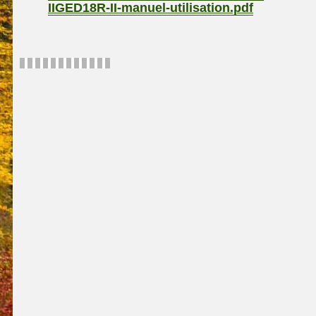
IIGED18R-II-manuel-utilisation.pdf