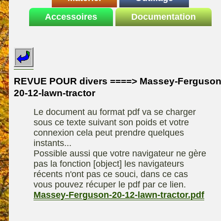
Le site de la
Accessoires
autoportee
Documentation
Affuteuse
ELIET
motoculture
SARP
Remorque
ASPEN, l'essence
Fiches techniques
Les liens utiles
Kiotii-ZX
alkylate
Le forum de la
Kioti-UTV-2410
materiel parc et jardin
motoculture
REVUE POUR divers ====> Massey-Ferguson
Robomow
Motobineuse ou
20-12-lawn-tractor
Information sur
Motoculteur
UXON scie à
l'auteur /
Le document au format pdf va se charger
chevalet
Technique de
contact
sous ce texte suivant son poids et votre
compostage
Remorque
connexion cela peut prendre quelques
instants...
Possible aussi que votre navigateur ne gère
pas la fonction [object] les navigateurs
récents n'ont pas ce souci, dans ce cas
vous pouvez récuper le pdf par ce lien.
Massey-Ferguson-20-12-lawn-tractor.pdf