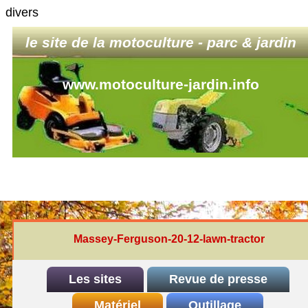
divers
le site de la motoculture - parc & jardin
www.motoculture-jardin.info
Massey-Ferguson-20-12-lawn-tractor
Les sites
Revue de presse
INDEX
Matériel
REDEXIM-et-Eliet
Outillage