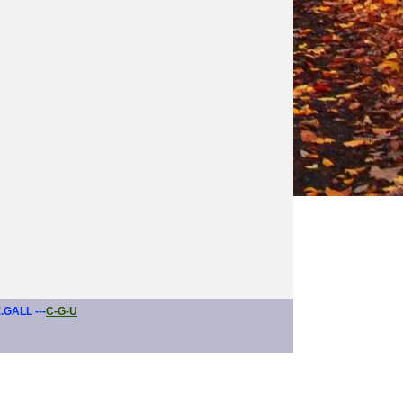
E.GALL ---
C-G-U