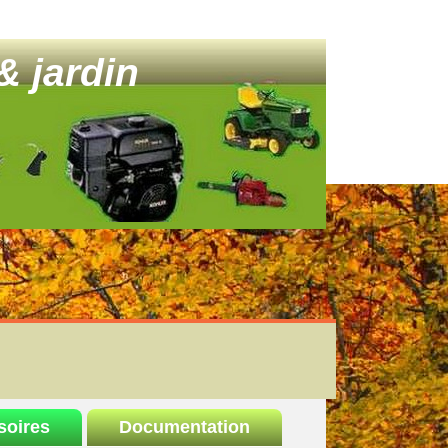
& jardin
soires
Documentation