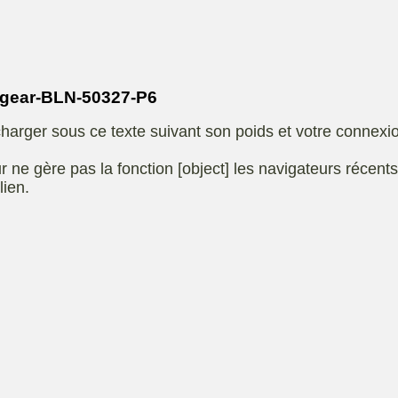
Eliet
autoportee
Affuteuse
Remo
SARP
Kiotii-ZX
sence
gear-BLN-50327-P6
e
Kioti-UTV-2410
harger sous ce texte suivant son poids et votre connexi
t jardin
Robomow
e ou
UXON scie à
r ne gère pas la fonction [object] les navigateurs récent
eur
chevalet
lien.
Remorque
 de
ge