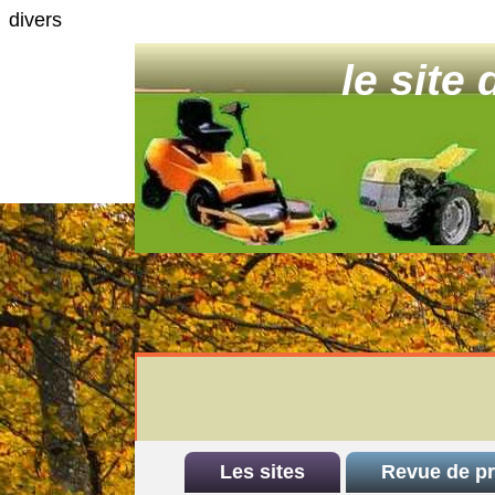
divers
le site
Les sites
Revue de p