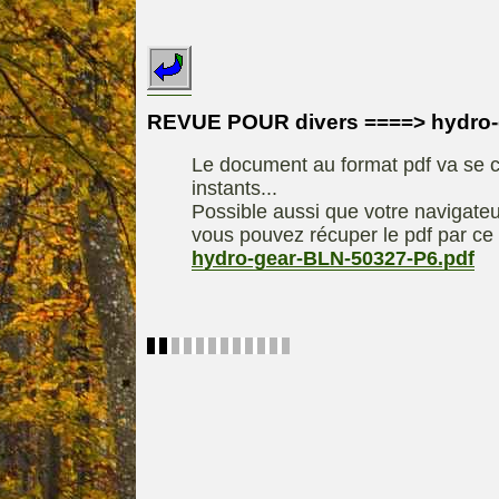
INDEX
REDEXIM-et-
Le site de la
ELIET
motoculture
ASPEN, l'es
REVUE POUR divers ====> hydro-
Les liens utiles
alkylat
Le document au format pdf va se c
Le forum de la
materiel parc e
instants...
motoculture
Motobineus
Possible aussi que votre navigateu
Information sur
Motocult
vous pouvez récuper le pdf par ce 
l'auteur /
hydro-gear-BLN-50327-P6.pdf
Technique
contact
composta