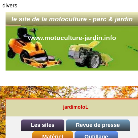
divers
le site de la motoculture - parc & jardin
www.motoculture-jardin.info
jardimotoL
Les sites
Revue de presse
INDEX
Matériel
REDEXIM-et-Eliet
Outillage