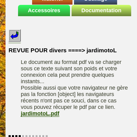
Le site de la
Accessoires
autoportee
Documentation
Affuteuse
ELIET
motoculture
SARP
Remorque
ASPEN, l'essence
Fiches techniques
Les liens utiles
Kiotii-ZX
alkylate
Le forum de la
Kioti-UTV-2410
materiel parc et jardin
motoculture
REVUE POUR divers ====> jardimotoL
Robomow
Motobineuse ou
Information sur
Motoculteur
Le document au format pdf va se charger
UXON scie à
l'auteur /
sous ce texte suivant son poids et votre
chevalet
Technique de
contact
connexion cela peut prendre quelques
compostage
Remorque
instants...
Possible aussi que votre navigateur ne gère
pas la fonction [object] les navigateurs
récents n'ont pas ce souci, dans ce cas
vous pouvez récuper le pdf par ce lien.
jardimotoL.pdf