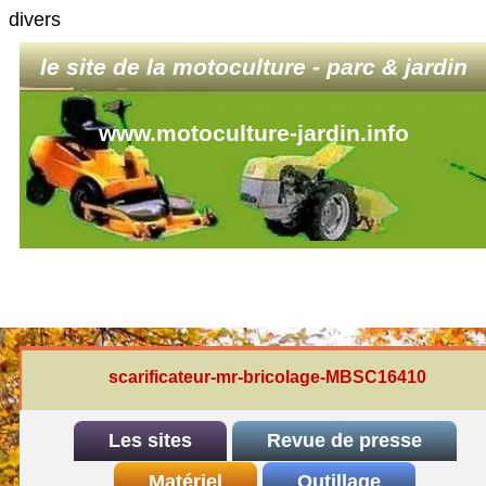
divers
le site de la motoculture - parc & jardin
www.motoculture-jardin.info
scarificateur-mr-bricolage-MBSC16410
Les sites
Revue de presse
INDEX
Matériel
REDEXIM-et-Eliet
Outillage