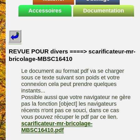
Le site de la
Accessoires
autoportee
Documentation
Affuteuse
ELIET
motoculture
SARP
Remorque
ASPEN, l'essence
Fiches techniques
Les liens utiles
Kiotii-ZX
alkylate
Le forum de la
Kioti-UTV-2410
materiel parc et jardin
motoculture
REVUE POUR divers ====> scarificateur-mr-
Robomow
Motobineuse ou
bricolage-MBSC16410
Information sur
Motoculteur
UXON scie à
l'auteur /
Le document au format pdf va se charger
chevalet
Technique de
contact
sous ce texte suivant son poids et votre
compostage
Remorque
connexion cela peut prendre quelques
instants...
Possible aussi que votre navigateur ne gère
pas la fonction [object] les navigateurs
récents n'ont pas ce souci, dans ce cas
vous pouvez récuper le pdf par ce lien.
scarificateur-mr-bricolage-
MBSC16410.pdf