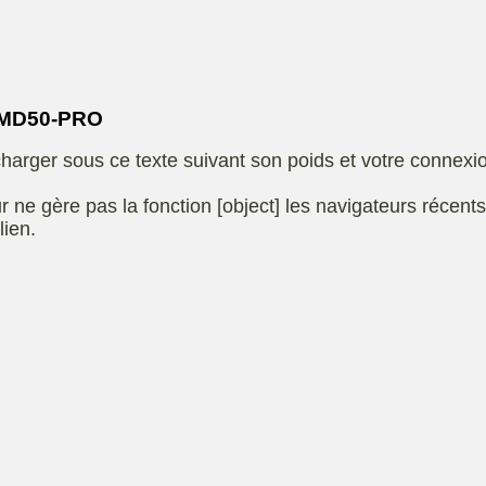
Eliet
autoportee
Affuteuse
Remo
SARP
Kiotii-ZX
sence
-MD50-PRO
e
Kioti-UTV-2410
harger sous ce texte suivant son poids et votre connexi
t jardin
Robomow
e ou
UXON scie à
r ne gère pas la fonction [object] les navigateurs récent
eur
chevalet
lien.
Remorque
 de
ge