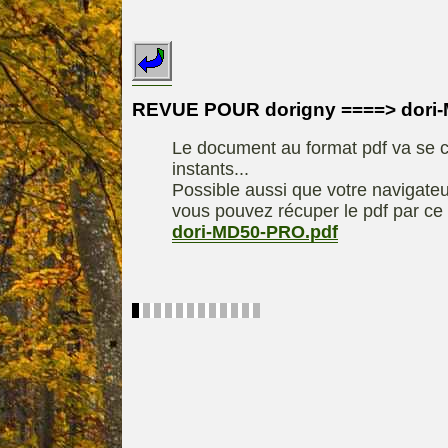
INDEX
REDEXIM-et-
Le site de la
ELIET
motoculture
ASPEN, l'es
REVUE POUR dorigny ====> dori
Les liens utiles
alkylat
Le document au format pdf va se c
Le forum de la
materiel parc e
instants...
motoculture
Motobineus
Possible aussi que votre navigateu
Information sur
Motocult
vous pouvez récuper le pdf par ce 
l'auteur /
dori-MD50-PRO.pdf
Technique
contact
composta