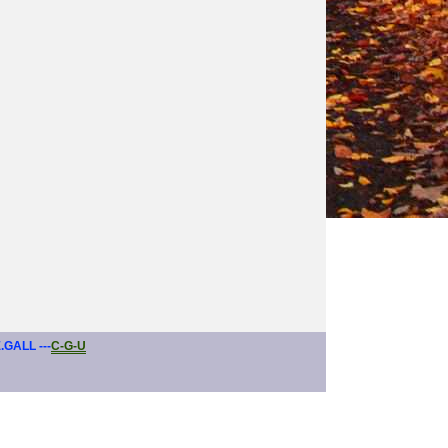
E.GALL ---
C-G-U