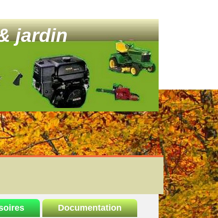
& jardin
soires
Documentation