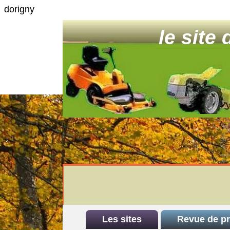
dorigny
le site
Les sites
Revue de p