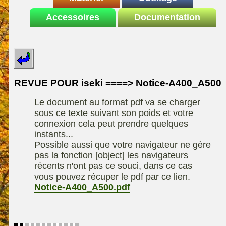
Le site de la
Accessoires
autoportee
Documentation
Affuteuse
ELIET
motoculture
SARP
Remorque
ASPEN, l'essence
Fiches techniques
Les liens utiles
Kiotii-ZX
alkylate
Le forum de la
Kioti-UTV-2410
materiel parc et jardin
motoculture
REVUE POUR iseki ====> Notice-A400_A500
Robomow
Motobineuse ou
Information sur
Motoculteur
Le document au format pdf va se charger
UXON scie à
l'auteur /
sous ce texte suivant son poids et votre
chevalet
Technique de
contact
connexion cela peut prendre quelques
compostage
Remorque
instants...
Possible aussi que votre navigateur ne gère
pas la fonction [object] les navigateurs
récents n'ont pas ce souci, dans ce cas
vous pouvez récuper le pdf par ce lien.
Notice-A400_A500.pdf