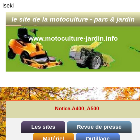
iseki
le site de la motoculture - parc & jardin
www.motoculture-jardin.info
Notice-A400_A500
Les sites
Revue de presse
INDEX
Matériel
REDEXIM-et-Eliet
Outillage