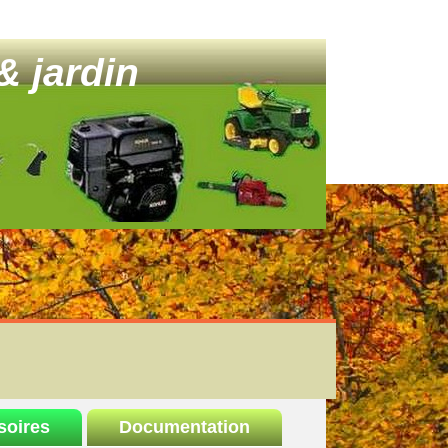
& jardin
soires
Documentation