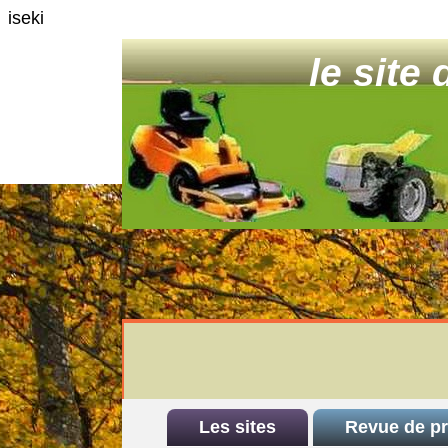
iseki
le site
Les sites
Revue de p