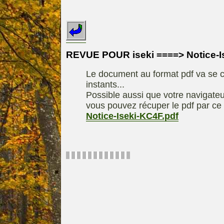
INDEX
REDEXIM-et-
Le site de la
ELIET
motoculture
ASPEN, l'es
REVUE POUR iseki ====> Notice-I
Les liens utiles
alkylat
Le document au format pdf va se c
Le forum de la
materiel parc e
instants...
motoculture
Motobineus
Possible aussi que votre navigateu
Information sur
Motocult
vous pouvez récuper le pdf par ce 
l'auteur /
Notice-Iseki-KC4F.pdf
Technique
contact
composta