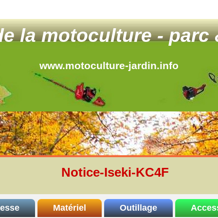
 de la motoculture - parc 
www.motoculture-jardin.info
Notice-Iseki-KC4F
resse
Matériel
Outillage
Acces