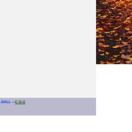
E.GALL ---
C-G-U