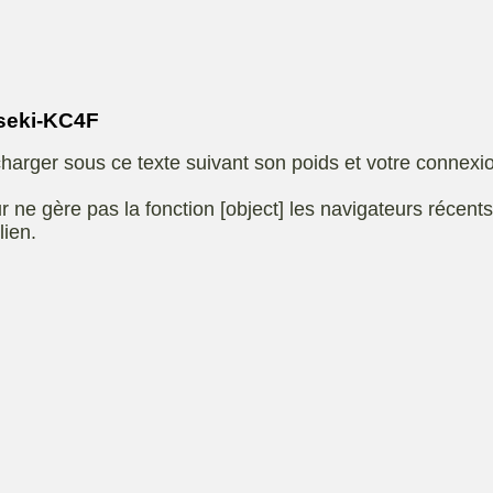
Eliet
autoportee
Affuteuse
Remo
SARP
Kiotii-ZX
sence
seki-KC4F
e
Kioti-UTV-2410
harger sous ce texte suivant son poids et votre connexi
t jardin
Robomow
e ou
UXON scie à
r ne gère pas la fonction [object] les navigateurs récent
eur
chevalet
lien.
Remorque
 de
ge