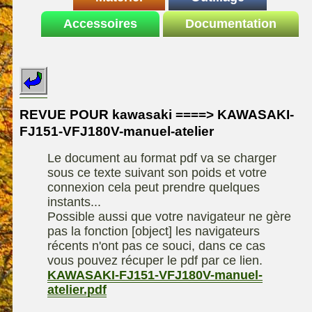
Le site de la
Accessoires
autoportee
Documentation
Affuteuse
ELIET
motoculture
SARP
Remorque
ASPEN, l'essence
Fiches techniques
Les liens utiles
Kiotii-ZX
alkylate
Le forum de la
Kioti-UTV-2410
materiel parc et jardin
motoculture
REVUE POUR kawasaki ====> KAWASAKI-
Robomow
Motobineuse ou
FJ151-VFJ180V-manuel-atelier
Information sur
Motoculteur
UXON scie à
l'auteur /
Le document au format pdf va se charger
chevalet
Technique de
contact
sous ce texte suivant son poids et votre
compostage
Remorque
connexion cela peut prendre quelques
instants...
Possible aussi que votre navigateur ne gère
pas la fonction [object] les navigateurs
récents n'ont pas ce souci, dans ce cas
vous pouvez récuper le pdf par ce lien.
KAWASAKI-FJ151-VFJ180V-manuel-
atelier.pdf