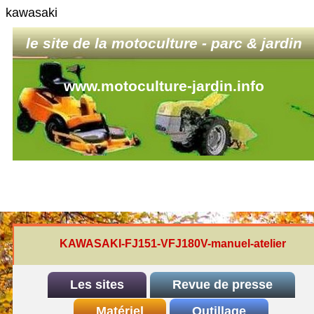
kawasaki
le site de la motoculture - parc & jardin
www.motoculture-jardin.info
KAWASAKI-FJ151-VFJ180V-manuel-atelier
Les sites
Revue de presse
INDEX
Matériel
REDEXIM-et-Eliet
Outillage