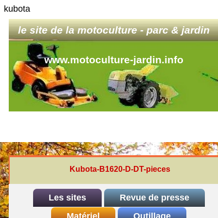
kubota
le site de la motoculture - parc & jardin
www.motoculture-jardin.info
Kubota-B1620-D-DT-pieces
Les sites
Revue de presse
INDEX
Matériel
REDEXIM-et-Eliet
Outillage