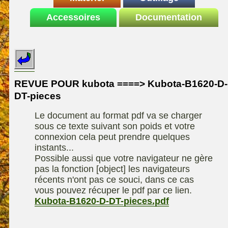
Le site de la
Accessoires
autoportee
Documentation
Affuteuse
ELIET
motoculture
SARP
Remorque
ASPEN, l'essence
Fiches techniques
Les liens utiles
Kiotii-ZX
alkylate
Le forum de la
Kioti-UTV-2410
materiel parc et jardin
motoculture
REVUE POUR kubota ====> Kubota-B1620-D-
Robomow
Motobineuse ou
DT-pieces
Information sur
Motoculteur
UXON scie à
l'auteur /
Le document au format pdf va se charger
chevalet
Technique de
contact
sous ce texte suivant son poids et votre
compostage
Remorque
connexion cela peut prendre quelques
instants...
Possible aussi que votre navigateur ne gère
pas la fonction [object] les navigateurs
récents n'ont pas ce souci, dans ce cas
vous pouvez récuper le pdf par ce lien.
Kubota-B1620-D-DT-pieces.pdf