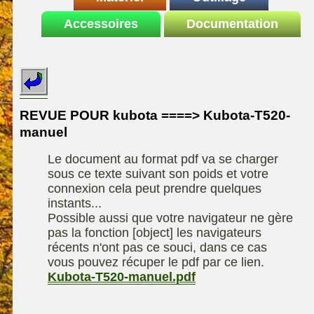
Le site de la
Accessoires
autoportee
Documentation
Affuteuse
ELIET
motoculture
SARP
Remorque
ASPEN, l'essence
Fiches techniques
Les liens utiles
Kiotii-ZX
alkylate
Le forum de la
Kioti-UTV-2410
materiel parc et jardin
motoculture
REVUE POUR kubota ====> Kubota-T520-
Robomow
Motobineuse ou
manuel
Information sur
Motoculteur
UXON scie à
l'auteur /
Le document au format pdf va se charger
chevalet
Technique de
contact
sous ce texte suivant son poids et votre
compostage
Remorque
connexion cela peut prendre quelques
instants...
Possible aussi que votre navigateur ne gère
pas la fonction [object] les navigateurs
récents n'ont pas ce souci, dans ce cas
vous pouvez récuper le pdf par ce lien.
Kubota-T520-manuel.pdf