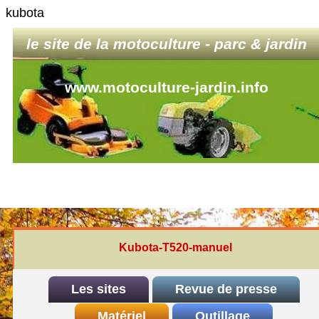
kubota
le site de la motoculture - parc & jardin
www.motoculture-jardin.info
Kubota-T520-manuel
Les sites
Revue de presse
INDEX
Matériel
REDEXIM-et-Eliet
Outillage