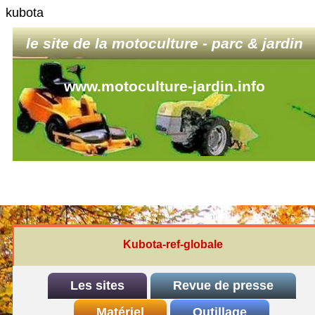
kubota
le site de la motoculture - parc & jardin
www.motoculture-jardin.info
Kubota-ref-globale
Les sites
Revue de presse
INDEX
Matériel
REDEXIM-et-Eliet
Outillage