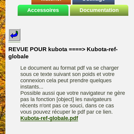
Le site de la
Accessoires
autoportee
Documentation
Affuteuse
ELIET
motoculture
SARP
Remorque
ASPEN, l'essence
Fiches techniques
Les liens utiles
Kiotii-ZX
alkylate
Le forum de la
Kioti-UTV-2410
materiel parc et jardin
motoculture
REVUE POUR kubota ====> Kubota-ref-
Robomow
Motobineuse ou
globale
Information sur
Motoculteur
UXON scie à
l'auteur /
Le document au format pdf va se charger
chevalet
Technique de
contact
sous ce texte suivant son poids et votre
compostage
Remorque
connexion cela peut prendre quelques
instants...
Possible aussi que votre navigateur ne gère
pas la fonction [object] les navigateurs
récents n'ont pas ce souci, dans ce cas
vous pouvez récuper le pdf par ce lien.
Kubota-ref-globale.pdf