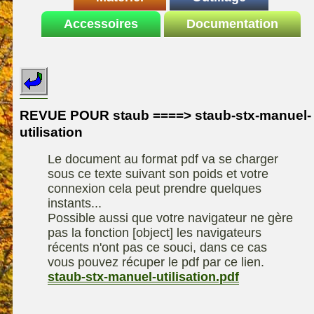
Le site de la
Accessoires
autoportee
Documentation
Affuteuse
ELIET
motoculture
SARP
Remorque
ASPEN, l'essence
Fiches techniques
Les liens utiles
Kiotii-ZX
alkylate
Le forum de la
Kioti-UTV-2410
materiel parc et jardin
motoculture
REVUE POUR staub ====> staub-stx-manuel-
Robomow
Motobineuse ou
utilisation
Information sur
Motoculteur
UXON scie à
l'auteur /
Le document au format pdf va se charger
chevalet
Technique de
contact
sous ce texte suivant son poids et votre
compostage
Remorque
connexion cela peut prendre quelques
instants...
Possible aussi que votre navigateur ne gère
pas la fonction [object] les navigateurs
récents n'ont pas ce souci, dans ce cas
vous pouvez récuper le pdf par ce lien.
staub-stx-manuel-utilisation.pdf