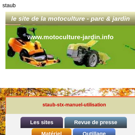
staub
le site de la motoculture - parc & jardin
www.motoculture-jardin.info
staub-stx-manuel-utilisation
Les sites
Revue de presse
INDEX
Matériel
REDEXIM-et-Eliet
Outillage