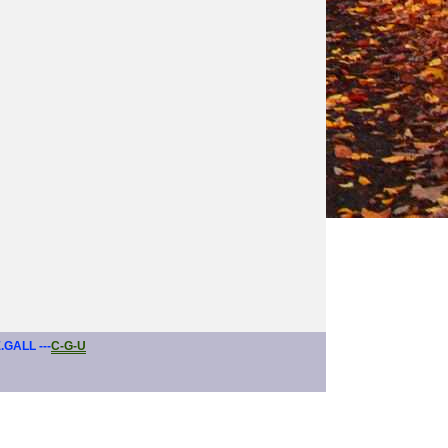
E.GALL ---
C-G-U