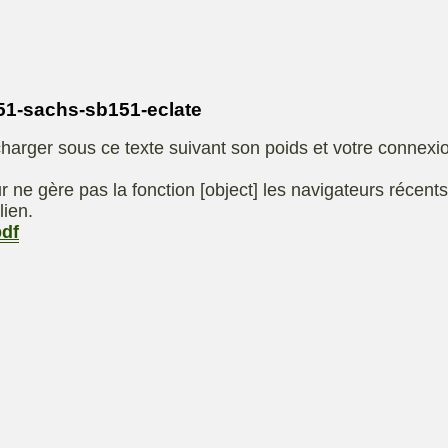
Eliet
autoportee
Affuteuse
Remo
SARP
Kiotii-ZX
sence
1-sachs-sb151-eclate
e
Kioti-UTV-2410
harger sous ce texte suivant son poids et votre connexi
t jardin
Robomow
e ou
UXON scie à
r ne gère pas la fonction [object] les navigateurs récent
eur
chevalet
lien.
pdf
Remorque
 de
ge