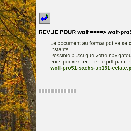
INDEX
REDEXIM-et-
Le site de la
ELIET
motoculture
ASPEN, l'es
REVUE POUR wolf ====> wolf-pro5
Les liens utiles
alkylat
Le document au format pdf va se c
Le forum de la
materiel parc e
instants...
motoculture
Motobineus
Possible aussi que votre navigateu
Information sur
Motocult
vous pouvez récuper le pdf par ce 
l'auteur /
wolf-pro51-sachs-sb151-eclate.
Technique
contact
composta