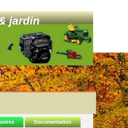
& jardin
soires
Documentation