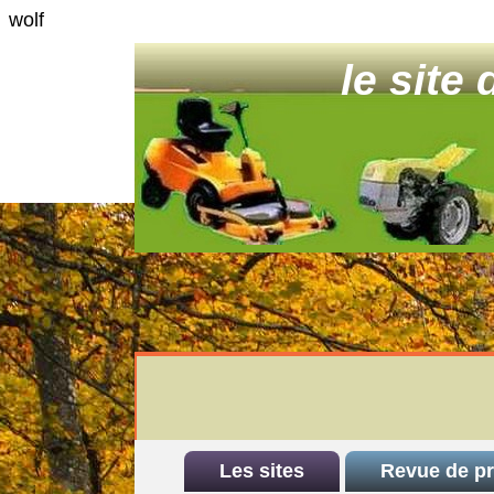
wolf
le site
Les sites
Revue de p