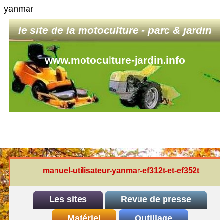
yanmar
le site de la motoculture - parc & jardin
www.motoculture-jardin.info
manuel-utilisateur-yanmar-ef312t-et-ef352t
Les sites
Revue de presse
INDEX
Matériel
REDEXIM-et-Eliet
Outillage