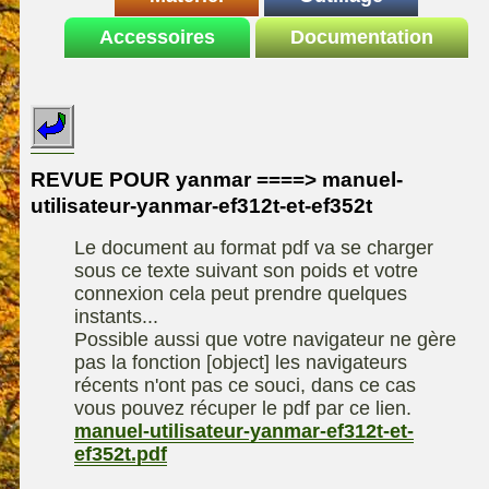
Le site de la
Accessoires
autoportee
Documentation
Affuteuse
ELIET
motoculture
SARP
Remorque
ASPEN, l'essence
Fiches techniques
Les liens utiles
Kiotii-ZX
alkylate
Le forum de la
Kioti-UTV-2410
materiel parc et jardin
motoculture
REVUE POUR yanmar ====> manuel-
Robomow
Motobineuse ou
utilisateur-yanmar-ef312t-et-ef352t
Information sur
Motoculteur
UXON scie à
l'auteur /
Le document au format pdf va se charger
chevalet
Technique de
contact
sous ce texte suivant son poids et votre
compostage
Remorque
connexion cela peut prendre quelques
instants...
Possible aussi que votre navigateur ne gère
pas la fonction [object] les navigateurs
récents n'ont pas ce souci, dans ce cas
vous pouvez récuper le pdf par ce lien.
manuel-utilisateur-yanmar-ef312t-et-
ef352t.pdf