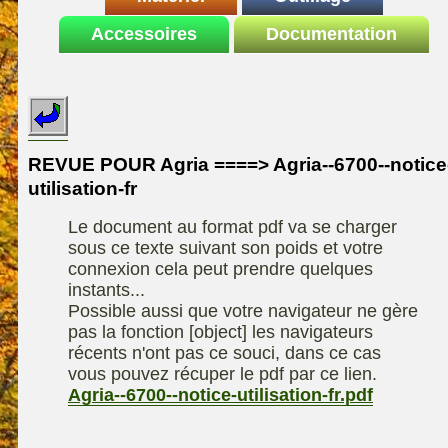
Le site de la
Accessoires
autoportee
Documentation
Affuteuse
ELIET
motoculture
SARP
Remorque
ASPEN, l'essence
Fiches techniques
Les liens utiles
Kiotii-ZX
alkylate
Le forum de la
Kioti-UTV-2410
materiel parc et jardin
motoculture
REVUE POUR Agria ====> Agria--6700--notice
Robomow
Motobineuse ou
utilisation-fr
Information sur
Motoculteur
UXON scie à
l'auteur /
Le document au format pdf va se charger
chevalet
Technique de
contact
sous ce texte suivant son poids et votre
compostage
Remorque
connexion cela peut prendre quelques
instants...
Possible aussi que votre navigateur ne gère
pas la fonction [object] les navigateurs
récents n'ont pas ce souci, dans ce cas
vous pouvez récuper le pdf par ce lien.
Agria--6700--notice-utilisation-fr.pdf