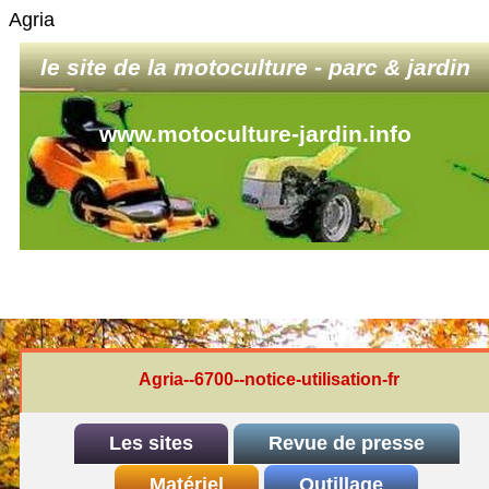
Agria
le site de la motoculture - parc & jardin
www.motoculture-jardin.info
Agria--6700--notice-utilisation-fr
Les sites
Revue de presse
INDEX
Matériel
REDEXIM-et-Eliet
Outillage