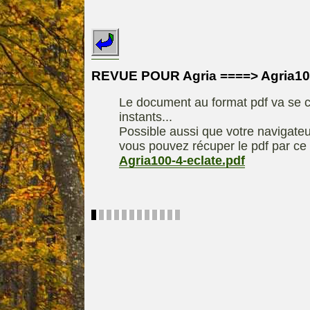
INDEX
REDEXIM-et-
Le site de la
ELIET
motoculture
ASPEN, l'es
REVUE POUR Agria ====> Agria100
Les liens utiles
alkylat
Le document au format pdf va se c
Le forum de la
materiel parc e
instants...
motoculture
Motobineus
Possible aussi que votre navigateu
Information sur
Motocult
vous pouvez récuper le pdf par ce 
l'auteur /
Agria100-4-eclate.pdf
Technique
contact
composta