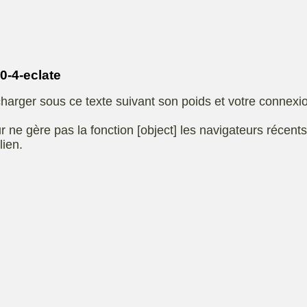
Eliet
autoportee
Affuteuse
Remo
SARP
Kiotii-ZX
sence
-4-eclate
e
Kioti-UTV-2410
harger sous ce texte suivant son poids et votre connexi
t jardin
Robomow
e ou
UXON scie à
r ne gère pas la fonction [object] les navigateurs récent
eur
chevalet
lien.
Remorque
 de
ge