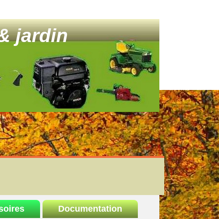
& jardin
soires
Documentation