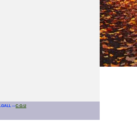
E.GALL ---
C-G-U