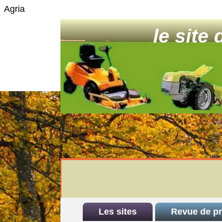
Agria
le site
Les sites
Revue de p