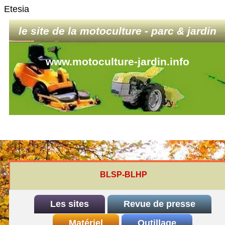
Etesia
le site de la motoculture - parc & jardin
www.motoculture-jardin.info
BLSP-BLHP
Les sites
Revue de presse
INDEX
Matériel
REDEXIM-et-Eliet
Outillage