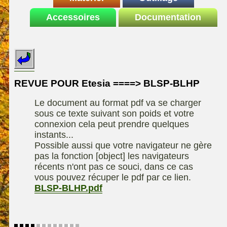
Le site de la
Accessoires
autoportee
Documentation
Affuteuse
ELIET
motoculture
SARP
Remorque
ASPEN, l'essence
Fiches techniques
Les liens utiles
Kiotii-ZX
alkylate
Le forum de la
Kioti-UTV-2410
materiel parc et jardin
motoculture
REVUE POUR Etesia ====> BLSP-BLHP
Robomow
Motobineuse ou
Information sur
Motoculteur
Le document au format pdf va se charger
UXON scie à
l'auteur /
sous ce texte suivant son poids et votre
chevalet
Technique de
contact
connexion cela peut prendre quelques
compostage
Remorque
instants...
Possible aussi que votre navigateur ne gère
pas la fonction [object] les navigateurs
récents n'ont pas ce souci, dans ce cas
vous pouvez récuper le pdf par ce lien.
BLSP-BLHP.pdf