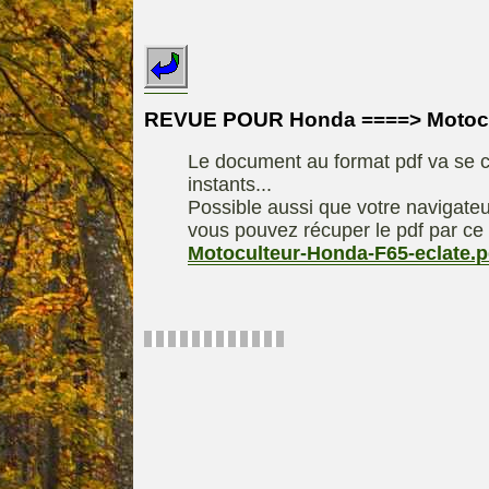
INDEX
REDEXIM-et-
Le site de la
ELIET
motoculture
ASPEN, l'es
REVUE POUR Honda ====> Motocul
Les liens utiles
alkylat
Le document au format pdf va se c
Le forum de la
materiel parc e
instants...
motoculture
Motobineus
Possible aussi que votre navigateu
Information sur
Motocult
vous pouvez récuper le pdf par ce 
l'auteur /
Motoculteur-Honda-F65-eclate.p
Technique
contact
composta