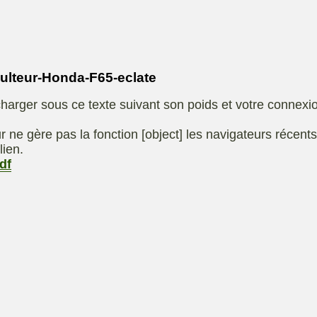
Eliet
autoportee
Affuteuse
Remo
SARP
Kiotii-ZX
sence
teur-Honda-F65-eclate
e
Kioti-UTV-2410
harger sous ce texte suivant son poids et votre connexi
t jardin
Robomow
e ou
UXON scie à
r ne gère pas la fonction [object] les navigateurs récent
eur
chevalet
lien.
df
Remorque
 de
ge