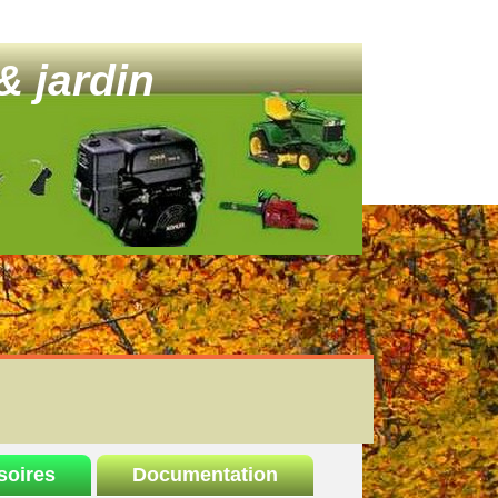
& jardin
soires
Documentation