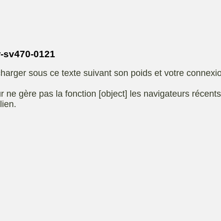
Eliet
autoportee
Affuteuse
Remo
SARP
Kiotii-ZX
sence
-sv470-0121
e
Kioti-UTV-2410
harger sous ce texte suivant son poids et votre connexi
t jardin
Robomow
e ou
UXON scie à
r ne gère pas la fonction [object] les navigateurs récent
eur
chevalet
lien.
Remorque
 de
ge