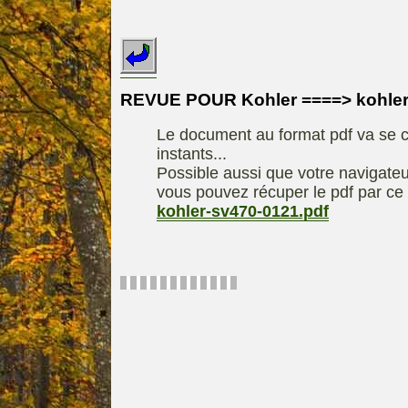
INDEX
REDEXIM-et-
Le site de la
ELIET
motoculture
ASPEN, l'es
REVUE POUR Kohler ====> kohler
Les liens utiles
alkylat
Le document au format pdf va se c
Le forum de la
materiel parc e
instants...
motoculture
Motobineus
Possible aussi que votre navigateu
Information sur
Motocult
vous pouvez récuper le pdf par ce 
l'auteur /
kohler-sv470-0121.pdf
Technique
contact
composta