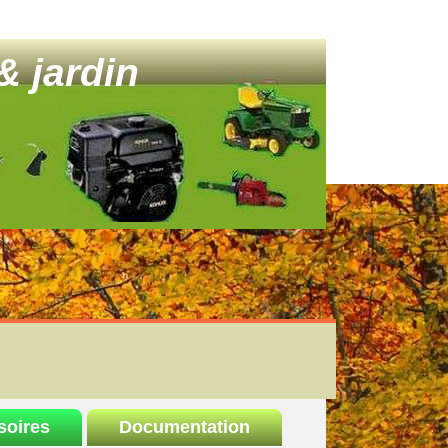
& jardin
soires
Documentation