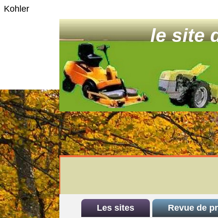
Kohler
le site
Les sites
Revue de p