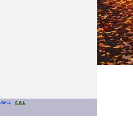
E.GALL ---
C-G-U