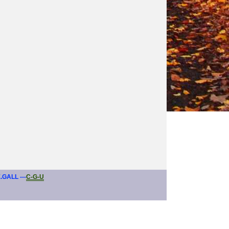
E.GALL ---
C-G-U