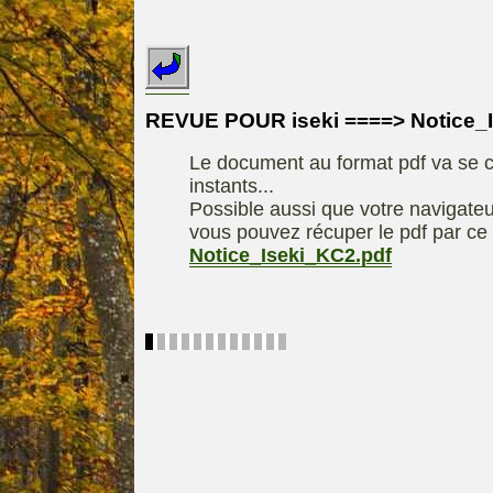
INDEX
REDEXIM-et-
Le site de la
ELIET
motoculture
ASPEN, l'es
REVUE POUR iseki ====> Notice_
Les liens utiles
alkylat
Le document au format pdf va se c
Le forum de la
materiel parc e
instants...
motoculture
Motobineus
Possible aussi que votre navigateu
Information sur
Motocult
vous pouvez récuper le pdf par ce 
l'auteur /
Notice_Iseki_KC2.pdf
Technique
contact
composta