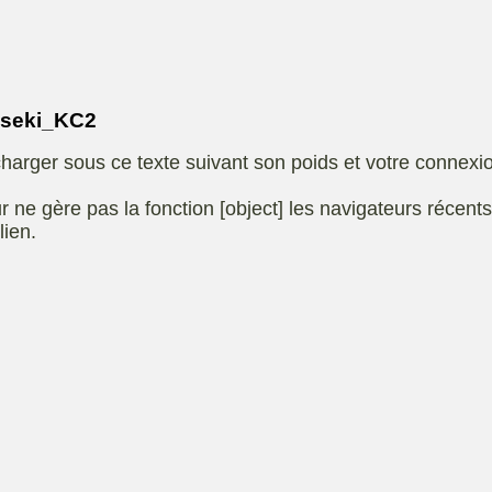
Eliet
autoportee
Affuteuse
Remo
SARP
Kiotii-ZX
sence
Iseki_KC2
e
Kioti-UTV-2410
harger sous ce texte suivant son poids et votre connexi
t jardin
Robomow
e ou
UXON scie à
r ne gère pas la fonction [object] les navigateurs récent
eur
chevalet
lien.
Remorque
 de
ge