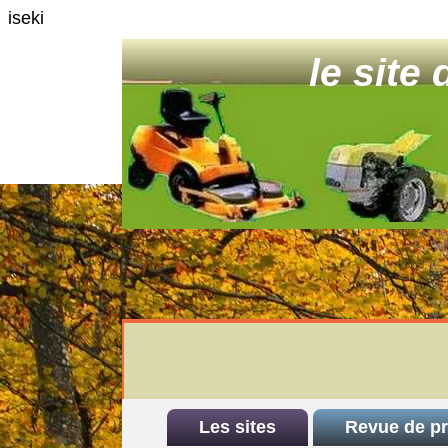
iseki
le site
Les sites
Revue de p