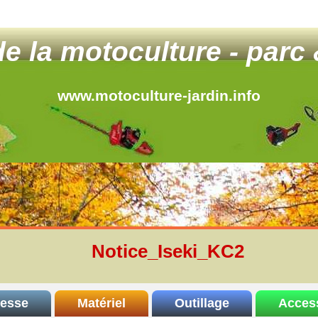
 de la motoculture - parc 
www.motoculture-jardin.info
Notice_Iseki_KC2
resse
Matériel
Outillage
Acces