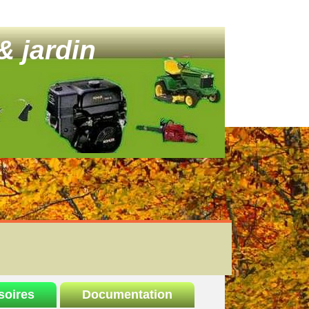
& jardin
soires
Documentation