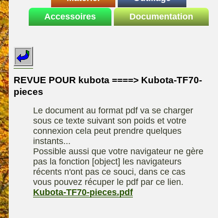
Le site de la
Accessoires
autoportee
Documentation
Affuteuse
ELIET
motoculture
SARP
Remorque
ASPEN, l'essence
Fiches techniques
Les liens utiles
Kiotii-ZX
alkylate
Le forum de la
Kioti-UTV-2410
materiel parc et jardin
motoculture
REVUE POUR kubota ====> Kubota-TF70-
Robomow
Motobineuse ou
pieces
Information sur
Motoculteur
UXON scie à
l'auteur /
Le document au format pdf va se charger
chevalet
Technique de
contact
sous ce texte suivant son poids et votre
compostage
Remorque
connexion cela peut prendre quelques
instants...
Possible aussi que votre navigateur ne gère
pas la fonction [object] les navigateurs
récents n'ont pas ce souci, dans ce cas
vous pouvez récuper le pdf par ce lien.
Kubota-TF70-pieces.pdf