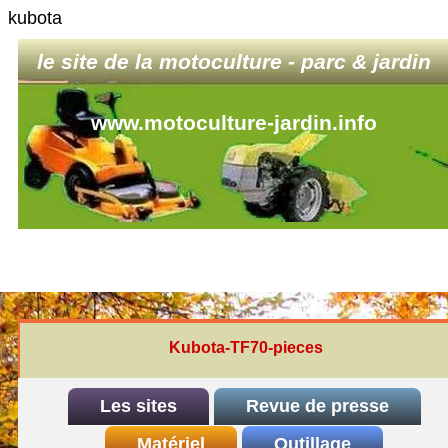
kubota
le site de la motoculture - parc & jardin
www.motoculture-jardin.info
Kubota-TF70-pieces
Les sites
Revue de presse
INDEX
Matériel
REDEXIM-et-Eliet
Outillage